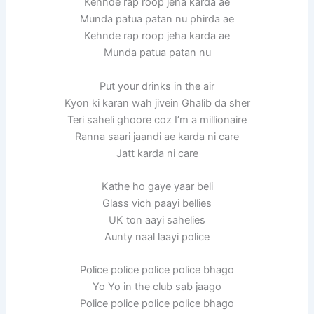
Kehnde rap roop jeha karda ae
Munda patua patan nu phirda ae
Kehnde rap roop jeha karda ae
Munda patua patan nu
Put your drinks in the air
Kyon ki karan wah jivein Ghalib da sher
Teri saheli ghoore coz I’m a millionaire
Ranna saari jaandi ae karda ni care
Jatt karda ni care
Kathe ho gaye yaar beli
Glass vich paayi bellies
UK ton aayi sahelies
Aunty naal laayi police
Police police police police bhago
Yo Yo in the club sab jaago
Police police police police bhago