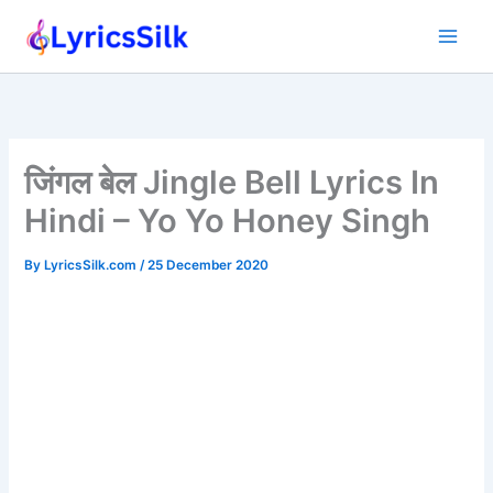
Skip
to
content
जिंगल बेल Jingle Bell Lyrics In
Hindi – Yo Yo Honey Singh
By
LyricsSilk.com
/
25 December 2020