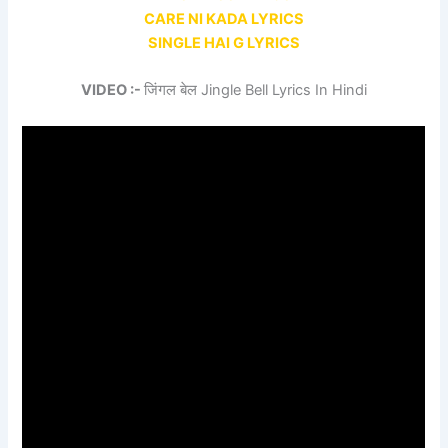
CARE NI KADA LYRICS
SINGLE HAI G LYRICS
VIDEO :-
जिंगल बेल Jingle Bell Lyrics In Hindi