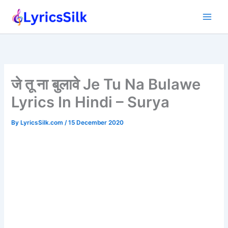
Skip
to
content
जे तू ना बुलावे Je Tu Na Bulawe
Lyrics In Hindi – Surya
By
LyricsSilk.com
/
15 December 2020