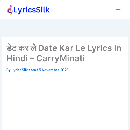
Skip
to
content
डेट कर ले Date Kar Le Lyrics In
Hindi – CarryMinati
By
LyricsSilk.com
/
5 November 2020