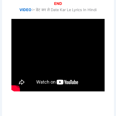
END
VIDEO
:-
डेट कर ले Date Kar Le Lyrics In Hindi