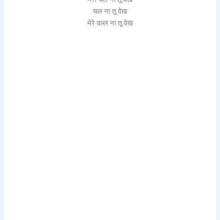
चल ना तू वेख
मेरे वल्ल ना तू वेख