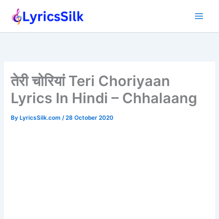
Skip
to
content
तेरी चोरियां Teri Choriyaan
Lyrics In Hindi – Chhalaang
By
LyricsSilk.com
/
28 October 2020