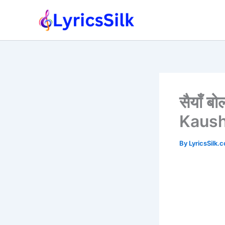
Skip
to
content
सैयाँ 
Kaush
By
LyricsSilk