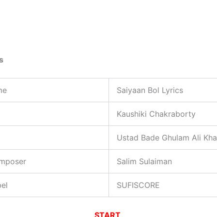
ls
me
Saiyaan Bol Lyrics
Kaushiki Chakraborty
Ustad Bade Ghulam Ali Kh
mposer
Salim Sulaiman
el
SUFISCORE
START