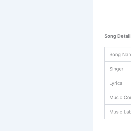
Song Detai
Song Na
Singer
Lyrics
Music Co
Music Lab