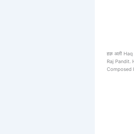
हक़ अली Haq 
Raj Pandit. 
Composed b