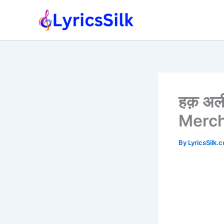
Skip
to
content
हक़ अली
Merch
By
LyricsSilk