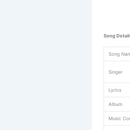
Song Detai
Song Na
Singer
Lyrics
Album
Music Co