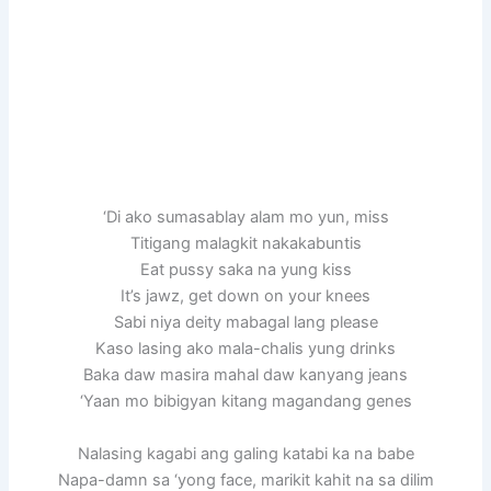
‘Di ako sumasablay alam mo yun, miss
Titigang malagkit nakakabuntis
Eat pussy saka na yung kiss
It’s jawz, get down on your knees
Sabi niya deity mabagal lang please
Kaso lasing ako mala-chalis yung drinks
Baka daw masira mahal daw kanyang jeans
‘Yaan mo bibigyan kitang magandang genes
Nalasing kagabi ang galing katabi ka na babe
Napa-damn sa ‘yong face, marikit kahit na sa dilim