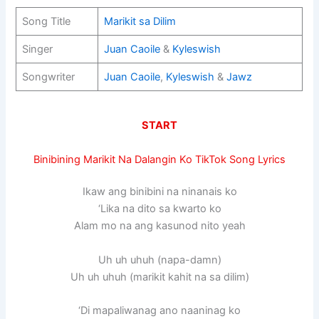
Song Title
Marikit sa Dilim
Singer
Juan Caoile
&
Kyleswish
Songwriter
Juan Caoile
,
Kyleswish
&
Jawz
START
Binibining Marikit Na Dalangin Ko TikTok Song Lyrics
Ikaw ang binibini na ninanais ko
‘Lika na dito sa kwarto ko
Alam mo na ang kasunod nito yeah
Uh uh uhuh (napa-damn)
Uh uh uhuh (marikit kahit na sa dilim)
‘Di mapaliwanag ano naaninag ko