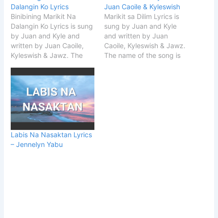
Dalangin Ko Lyrics
Juan Caoile & Kyleswish
Binibining Marikit Na
Marikit sa Dilim Lyrics is
Dalangin Ko Lyrics is sung
sung by Juan and Kyle
by Juan and Kyle and
and written by Juan
written by Juan Caoile,
Caoile, Kyleswish & Jawz.
Kyleswish & Jawz. The
The name of the song is
name of the song is
Marikit sa Dili. Song
Marikit sa Dili. Song
Details Song TitleMarikit
Details Song TitleMarikit
sa DilimSingerJuan Caoile
sa DilimSingerJuan Caoile
&
&
KyleswishSongwriterJuan
KyleswishSongwriterJuan
Caoile, Kyleswish & Jawz
Caoile, Kyleswish & Jawz
START Marikit sa Dilim
START Binibining Marikit
Lyrics Ikaw ang binibini
Labis Na Nasaktan Lyrics
Na Dalangin Ko Lyrics
na ninanais…
– Jennelyn Yabu
Ikaw…