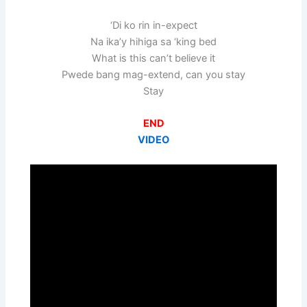
‘Di ko rin in-expect
Na ika’y hihiga sa ‘king bed
What is this can’t believe it
Pwede bang mag-extend, can you stay
Stay
END
VIDEO