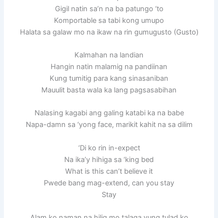
Gigil natin sa’n na ba patungo ‘to
Komportable sa tabi kong umupo
Halata sa galaw mo na ikaw na rin gumugusto (Gusto)
Kalmahan na landian
Hangin natin malamig na pandiinan
Kung tumitig para kang sinasaniban
Mauulit basta wala ka lang pagsasabihan
Nalasing kagabi ang galing katabi ka na babe
Napa-damn sa ‘yong face, marikit kahit na sa dilim
‘Di ko rin in-expect
Na ika’y hihiga sa ‘king bed
What is this can’t believe it
Pwede bang mag-extend, can you stay
Stay
Alam ko naman na hilig mo talaga yung tulad ko