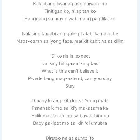
Kakaibang liwanag ang naiwan mo
Tinitigan ko, nilapitan ko
Hanggang sa may diwata nang pagdilat ko
Nalasing kagabi ang galing katabi ka na babe
Napa-damn sa ‘yong face, marikit kahit na sa dilim
‘Di ko rin in-expect
Na ika’y hihiga sa ‘king bed
What is this can’t believe it
Pwede bang mag-extend, can you stay
Stay
O baby kitang-kita ko sa ‘yong mata
Pananabik mo sa ‘ki’y makasama ka
Halik malalasap mo sa bawat tungga
Baby pakipot mo sa ‘kin ‘di umubra
Diretso na sa punto ‘to