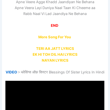
Apne Veere Agge Khadd Jaandiyan Ne Behana
Apne Veera Layi Duniya Naal Taan Ki Cheeme aa
Rabb Naal Vi Lad Jaandiya Ne Behana
END
More Song For You
TERI AA JATT LYRICS
EK HI TOH DIL HAI LYRICS
NAYAN LYRICS
VIDEO
:-
ब्लेसिंग्स ऑफ़ सिस्टर Blessings Of Sister Lyrics In Hindi