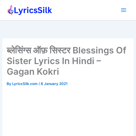
Skip
to
content
ब्लेसिंग्स ऑफ़ सिस्टर Blessings Of
Sister Lyrics In Hindi –
Gagan Kokri
By
LyricsSilk.com
/
8 January 2021