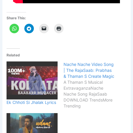
Share This:
Related
Nache Nache Video Song
| The RajaSaab: Prabhas
& Thaman S Create Magic
A Thaman S Musical
ExtravaganzaNache
Nache Song RajaSaab
DOWNLOAD TrendsMore
Ek Chhoti Si Jhalak Lyrics
Trending
EntertainmentConclusion
The wait is finally over for
Rebel Star Prabhas fans!
The makers of the highly