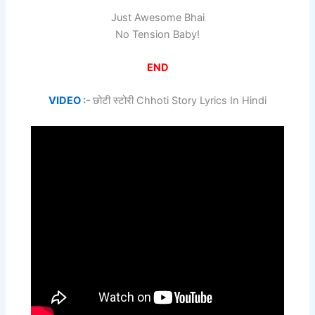
Just Awesome Bhai
No Tension Baby!
END
VIDEO
:-
छोटी स्टोरी Chhoti Story Lyrics In Hindi