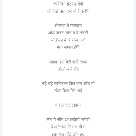
स्प्रेडिंग हेट्रेड बेबी
जो पीछे बात करे वो है क्रॅपी
ऑल्वेज़ बे पोलाइट
आंड जस्ट डॉन’त बे नॅस्टी
योउ’ल्ल बे थे रीज़न तो
मेक सम्वन हॅपी
लाइफ इस वेरी शॉर्ट साबा
ऑल्वेज़ बे हॅपी
बड़े बड़े प्रॉब्लम्स विल कम आंड गो
तोड़ा चिल मेरे भाई
वन लास्ट टाइम!
लेट मे सींग आ छ्होटी स्टोरी
पे अटेन्षन लिसन तो मे
इफ़ योउ वॉंट टके इट