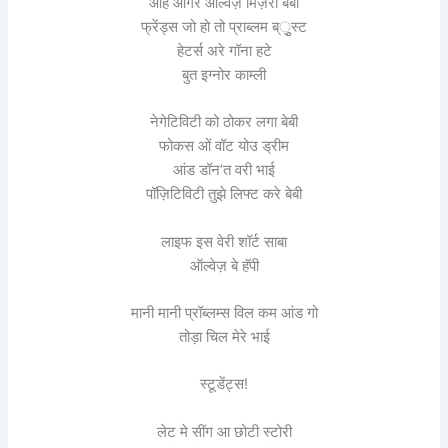
ओह आंगर ऑल्वेज़ मिज़री बेबी
फ्रेंड्स जो हो तो प्राब्लम ब्ृुस्ट
हेटर्स अरे गॉना हटे
बुत इग्नोर काम्ली
नेगेटिविटी को ठोकर लगा बेबी
फोकस ओं वॉट योउ ड्रीम
आंड डॉन’त वरी भाई
पॉज़िटिविटी तुझे लिफ्ट करे बेबी
लाइफ इस वेरी शॉर्ट साबा
ऑल्वेज़ बे हॅपी
मानी मानी प्रॉब्लम्स विल कम आंड गो
तोड़ा चिल मेरे भाई
स्टूडेंट्स!
लेट मे सींग आ छोटी स्टोरी