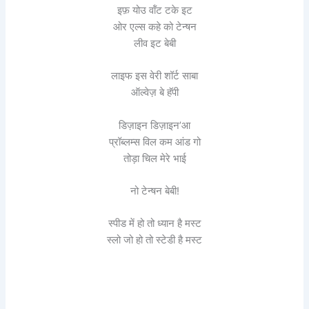
इफ़ योउ वॉंट टके इट
ओर एल्स कहे को टेन्षन
लीव इट बेबी
लाइफ इस वेरी शॉर्ट साबा
ऑल्वेज़ बे हॅपी
डिज़ाइन डिज़ाइन’आ
प्रॉब्लम्स विल कम आंड गो
तोड़ा चिल मेरे भाई
नो टेन्षन बेबी!
स्पीड में हो तो ध्यान है मस्ट
स्लो जो हो तो स्टेडी है मस्ट