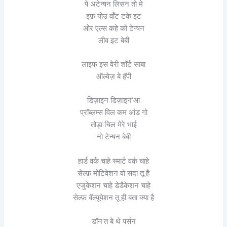
पे अटेन्षन लिसन तो मे
इफ़ योउ वॉंट टके इट
ओर एल्स कहे को टेन्षन
लीव इट बेबी
लाइफ इस वेरी शॉर्ट साबा
ऑल्वेज़ बे हॅपी
डिज़ाइन डिज़ाइन’आ
प्रॉब्लम्स विल कम आंड गो
तोड़ा चिल मेरे भाई
नो टेन्षन बेबी
हार्ड वर्क चाहे स्मार्ट वर्क चाहे
सेल्फ़ मोटिवेशन वो सदा तू है
एजुकेशन चाहे डेडैकेशन चाहे
सेल्फ़ वॅल्यूयेशन तू ही बता क्या है
डॉन’त बे थे पर्सन