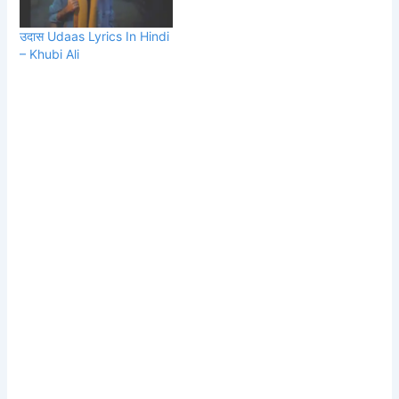
anticipated film The
RajaSaab have released
उदास Udaas Lyrics In Hindi
the electrifying dance
– Khubi Ali
number, "Nache
Nache." Directed by
Maruthi and produced by
TG Vishwa Prasad under
the People Media Factory
banner,…