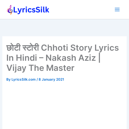
Skip
to
content
छोटी स्टोरी Chhoti Story Lyrics
In Hindi – Nakash Aziz |
Vijay The Master
By
LyricsSilk.com
/
8 January 2021