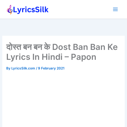
Skip
to
content
दोस्त बन बन के Dost Ban Ban Ke
Lyrics In Hindi – Papon
By
LyricsSilk.com
/
9 February 2021