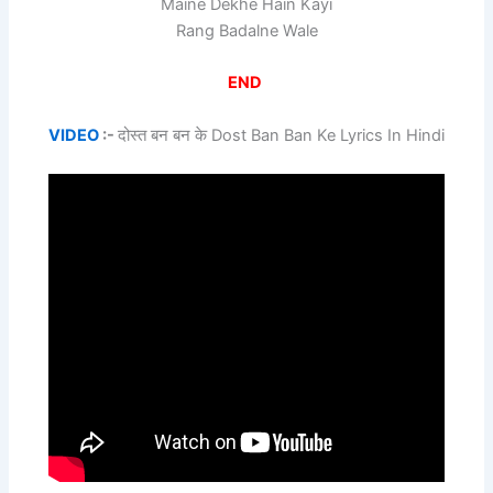
Maine Dekhe Hain Kayi
Rang Badalne Wale
END
VIDEO
:-
दोस्त बन बन के Dost Ban Ban Ke Lyrics In Hindi