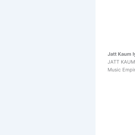
Jatt Kaum l
JATT KAUM S
Music Empi