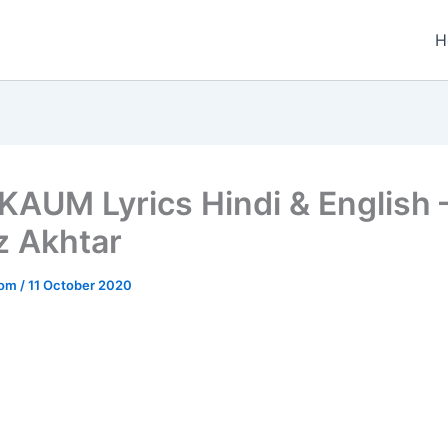
H
KAUM Lyrics Hindi & English 
z Akhtar
.com
/
11 October 2020