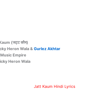
 Kaum (जट्ट कौम)
icky Heron Wala &
Gurlez Akhtar
: Music Empire
 Vicky Heron Wala
Jatt Kaum Hindi Lyrics