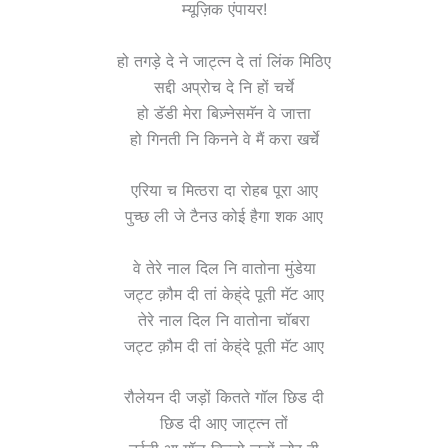
म्यूज़िक एंपायर!
हो तगड़े दे ने जाट्त्न दे तां लिंक मिठिए
सद्दी अप्रोच दे नि हों चर्चे
हो डॅडी मेरा बिज़्नेसमॅन वे जात्ता
हो गिनती नि किनने वे मैं करा खर्चे
एरिया च मित्ठरा दा रोहब पूरा आए
पुच्छ ली जे टैनउ कोई हैगा शक आए
वे तेरे नाल दिल नि वातोना मुंडेया
जट्ट क़ौम दी तां केह्ंदे पूती मॅट आए
तेरे नाल दिल नि वातोना चॉबरा
जट्ट क़ौम दी तां केह्ंदे पूती मॅट आए
रौलेयन दी जड़ों कितते गॉल छिड दी
छिड दी आए जाट्त्न तों