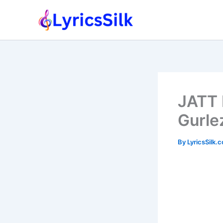
Skip
to
content
JATT 
Gurle
By
LyricsSilk