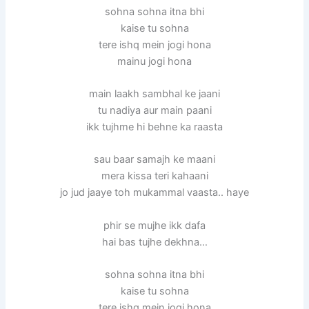
sohna sohna itna bhi
kaise tu sohna
tere ishq mein jogi hona
mainu jogi hona
main laakh sambhal ke jaani
tu nadiya aur main paani
ikk tujhme hi behne ka raasta
sau baar samajh ke maani
mera kissa teri kahaani
jo jud jaaye toh mukammal vaasta.. haye
phir se mujhe ikk dafa
hai bas tujhe dekhna…
sohna sohna itna bhi
kaise tu sohna
tere ishq mein jogi hona