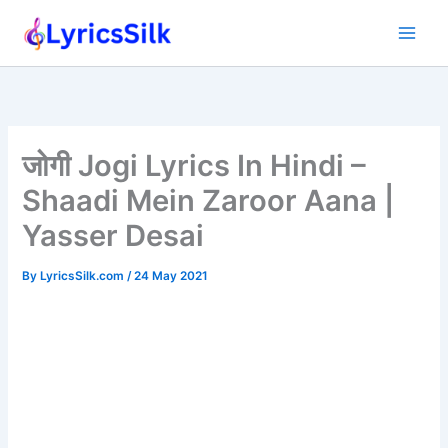
Skip
to
content
जोगी Jogi Lyrics In Hindi –
Shaadi Mein Zaroor Aana |
Yasser Desai
By
LyricsSilk.com
/
24 May 2021