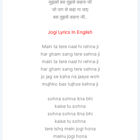
मुझको बस तुझसे कहना जी
जो जग से कहा ना जाए
बस तुझसे कहना जी..
Jogi Lyrics In English
Main ta tere naal hi rehna ji
har gham sang tere sehna ji
main ta tere naal hi rehna ji
har gham sang tere sehna ji
jo jag se kaha na jaaye woh
mujhko bas tujhse kehna ji
sohna sohna itna bhi
kaise tu sohna
sohna sohna itna bhi
kaise tu sohna
tere ishq mein jogi hona
mainu jogi hona