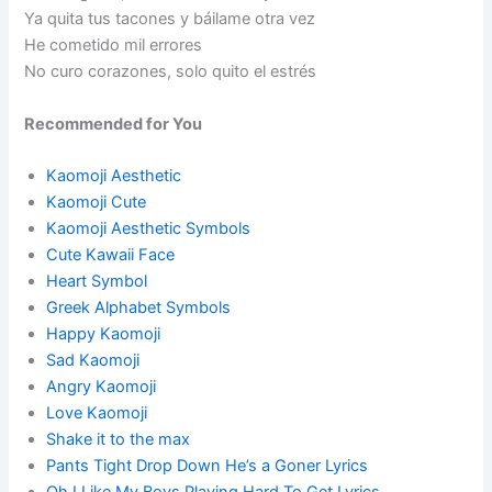
Ya quita tus tacones y báilame otra vez
He cometido mil errores
No curo corazones, solo quito el estrés
Recommended for You
Kaomoji Aesthetic
Kaomoji Cute
Kaomoji Aesthetic Symbols
Cute Kawaii Face
Heart Symbol
Greek Alphabet Symbols
Happy Kaomoji
Sad Kaomoji
Angry Kaomoji
Love Kaomoji
Shake it to the max
Pants Tight Drop Down He’s a Goner Lyrics
Oh I Like My Boys Playing Hard To Get Lyrics