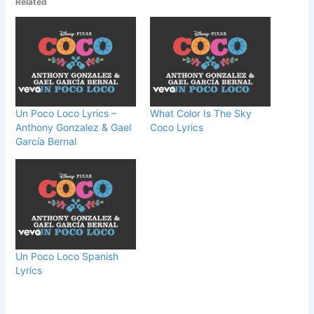
Related
Un Poco Loco Lyrics –
What Color Is The Sky
Anthony Gonzalez & Gael
Coco Lyrics
García Bernal
Un Poco Loco Spanish
Lyrics