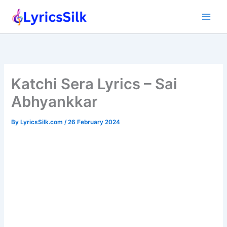
Skip
to
content
Katchi Sera Lyrics – Sai
Abhyankkar
By
LyricsSilk.com
/
26 February 2024