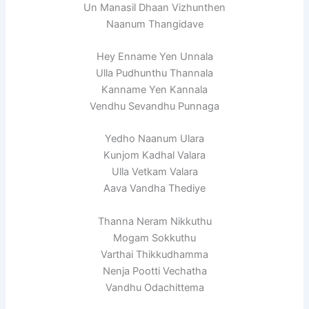
Un Manasil Dhaan Vizhunthen
Naanum Thangidave
Hey Enname Yen Unnala
Ulla Pudhunthu Thannala
Kanname Yen Kannala
Vendhu Sevandhu Punnaga
Yedho Naanum Ulara
Kunjom Kadhal Valara
Ulla Vetkam Valara
Aava Vandha Thediye
Thanna Neram Nikkuthu
Mogam Sokkuthu
Varthai Thikkudhamma
Nenja Pootti Vechatha
Vandhu Odachittema