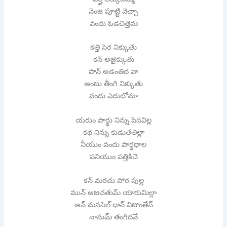
నెంజ పూట్టి వెచ్చా
వందు ఓడచిత్తెమ
కత్తి సెర నిక్కుతు
కన్ అజైక్కుతు
పొన్ అడంతిద వా
అంబు తీంగి నిక్కుతు
వందు ఎదుటోమా
యరుం పార్థు నిన్ను పెసవిల్ల
కథ నిన్ను కుడుతతిల్లా
నీయుం వందు పార్థధాల
పనియుం పత్తికిచె
కన్ మరచు పోర పుల్ల
మున్ అజచతుమ్ యారుమిల్లా
అన్ మనసిల్ ధాన్ విజుంతేన్
నానుమ్ తంగిదవే