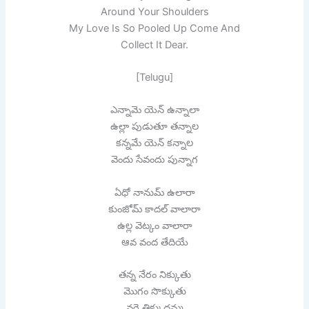
Around Your Shoulders
My Love Is So Pooled Up Come And
Collect It Dear.
[Telugu]
ఎన్నామె యెన్ ఉన్నాలా
ఉల్లా పుడుతూ తన్నాల
కన్నమే యెన్ కన్నాల
వెందు సేవందు పున్నాగ
ఏధో నానుమ్ ఉలారా
కుంజోమ్ కాదల్ వాలారా
ఉల్ల వెట్కం వాలారా
ఆవ వంద తేదియే
తన్న నేరం నిక్కుతు
మొగం సొక్కుతు
వర్తై తిక్కుదమ్మ