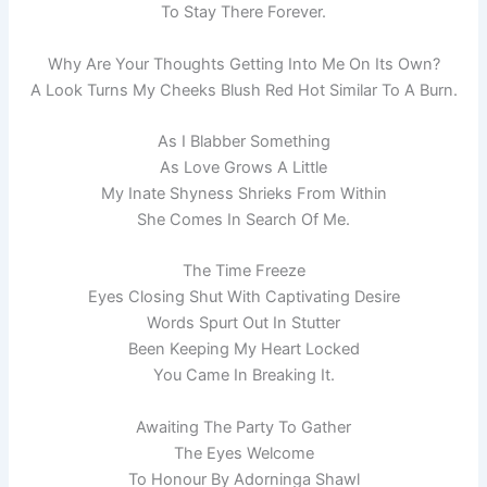
To Stay There Forever.
Why Are Your Thoughts Getting Into Me On Its Own?
A Look Turns My Cheeks Blush Red Hot Similar To A Burn.
As I Blabber Something
As Love Grows A Little
My Inate Shyness Shrieks From Within
She Comes In Search Of Me.
The Time Freeze
Eyes Closing Shut With Captivating Desire
Words Spurt Out In Stutter
Been Keeping My Heart Locked
You Came In Breaking It.
Awaiting The Party To Gather
The Eyes Welcome
To Honour By Adorninga Shawl