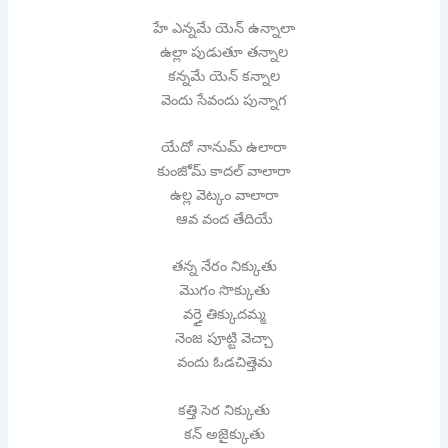
హే ఎన్నమే యెన్ ఉన్నాలా
ఉల్లా పుడుతూ తన్నాల
కన్నమే యెన్ కన్నాల
వెందు సేవందు పున్నాగ
యేదో నానుమ్ ఉలారా
కుంజోమ్ కాదల్ వాలారా
ఉల్ల వెట్కం వాలారా
ఆవ వంద తేదియే
తన్న నేరం నిక్కుతు
మొగం సొక్కుతు
వర్తై తిక్కుదమ్మ
నెంజ పూట్టి వెచ్చా
వందు ఓడచిత్తెమ
కత్తి సెర నిక్కుతు
కన్ అజైక్కుతు