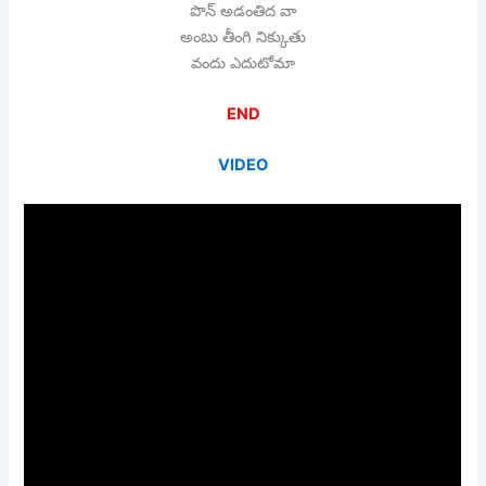
పొన్ అడంతిద వా
అంబు తీంగి నిక్కుతు
వందు ఎదుటోమా
END
VIDEO