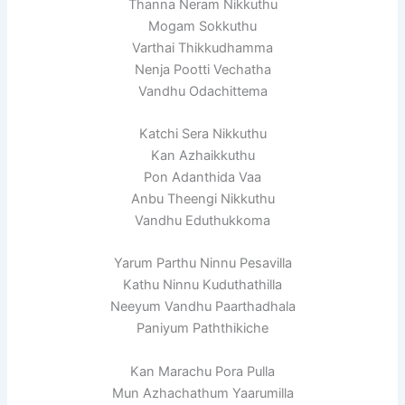
Thanna Neram Nikkuthu
Mogam Sokkuthu
Varthai Thikkudhamma
Nenja Pootti Vechatha
Vandhu Odachittema
Katchi Sera Nikkuthu
Kan Azhaikkuthu
Pon Adanthida Vaa
Anbu Theengi Nikkuthu
Vandhu Eduthukkoma
Yarum Parthu Ninnu Pesavilla
Kathu Ninnu Kuduthathilla
Neeyum Vandhu Paarthadhala
Paniyum Paththikiche
Kan Marachu Pora Pulla
Mun Azhachathum Yaarumilla