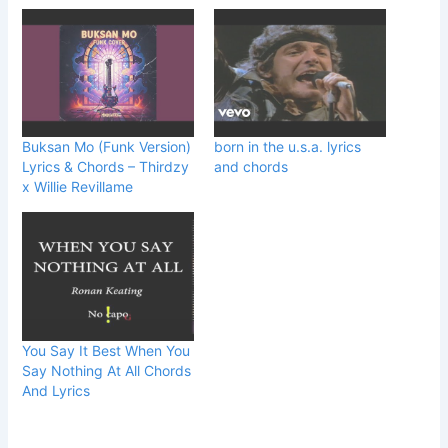
Buksan Mo (Funk Version)
born in the u.s.a. lyrics
Lyrics & Chords – Thirdzy
and chords
x Willie Revillame
You Say It Best When You
Say Nothing At All Chords
And Lyrics