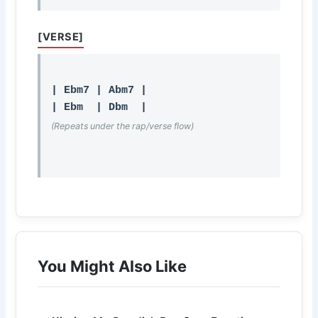
[VERSE]
| Ebm7 | Abm7 |

(Repeats under the rap/verse flow)
You Might Also Like