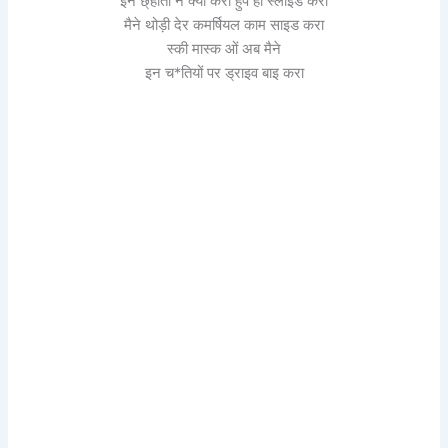
इन छ्होतों ने क्या करा हुंपे ही स्लाइड करा
मैने थोड़ी देर कमर्षियल काम साइड करा
स्की मास्क ओं अब मैने
इन च*तियों पर ड्राइव बाइ करा