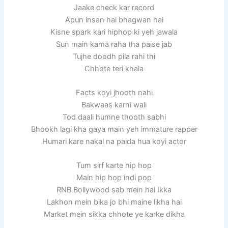
Jaake check kar record
Apun insan hai bhagwan hai
Kisne spark kari hiphop ki yeh jawala
Sun main kama raha tha paise jab
Tujhe doodh pila rahi thi
Chhote teri khala
Facts koyi jhooth nahi
Bakwaas karni wali
Tod daali humne thooth sabhi
Bhookh lagi kha gaya main yeh immature rapper
Humari kare nakal na paida hua koyi actor
Tum sirf karte hip hop
Main hip hop indi pop
RNB Bollywood sab mein hai Ikka
Lakhon mein bika jo bhi maine likha hai
Market mein sikka chhote ye karke dikha