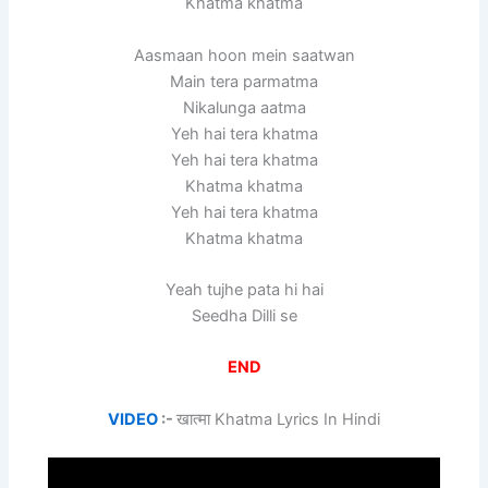
Khatma khatma
Aasmaan hoon mein saatwan
Main tera parmatma
Nikalunga aatma
Yeh hai tera khatma
Yeh hai tera khatma
Khatma khatma
Yeh hai tera khatma
Khatma khatma
Yeah tujhe pata hi hai
Seedha Dilli se
END
VIDEO
:-
खात्मा Khatma Lyrics In Hindi