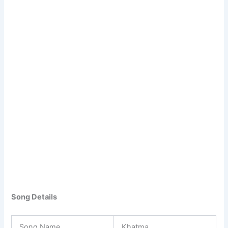
Song Details
Song Name
Khatma