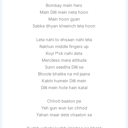
Bombay mein hero
Main Dilli mein neta hoon
Main hoon gyan
Sabka dhyan kheench leta hoon
Leta nahi to ehsaan nahi leta
Rakhun middle fingers up
Koyi f*ck nahi deta
Merciless mera attitude
Sunn seedha Dilli se
Bhoole bhatke na mil jaana
Kabhi humein Dilli mein
Dilli mein hote hain katal
Chhoti baaton pe
Yeh gun wun lun chhod
Yahan maar dete chaaton se