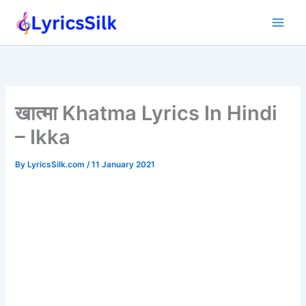
Skip
to
content
खात्मा Khatma Lyrics In Hindi
– Ikka
By
LyricsSilk.com
/
11 January 2021