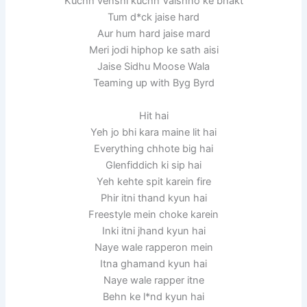
Kuchh vehshi kuchh Vaishno ke bhakt
Tum d*ck jaise hard
Aur hum hard jaise mard
Meri jodi hiphop ke sath aisi
Jaise Sidhu Moose Wala
Teaming up with Byg Byrd
Hit hai
Yeh jo bhi kara maine lit hai
Everything chhote big hai
Glenfiddich ki sip hai
Yeh kehte spit karein fire
Phir itni thand kyun hai
Freestyle mein choke karein
Inki itni jhand kyun hai
Naye wale rapperon mein
Itna ghamand kyun hai
Naye wale rapper itne
Behn ke l*nd kyun hai