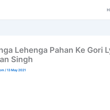
H
ga Lehenga Pahan Ke Gori L
an Singh
.com
/
13 May 2021