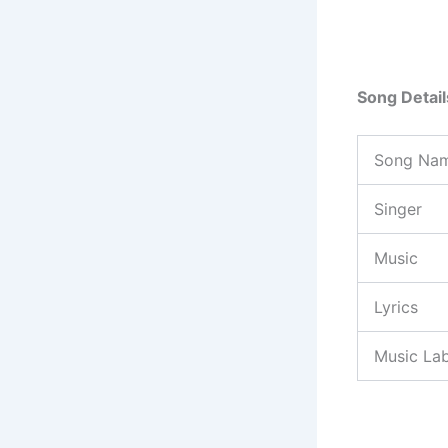
Song Detai
Song Na
Singer
Music
Lyrics
Music Lab