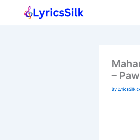
Skip
to
content
Mahan
– Paw
By
LyricsSilk