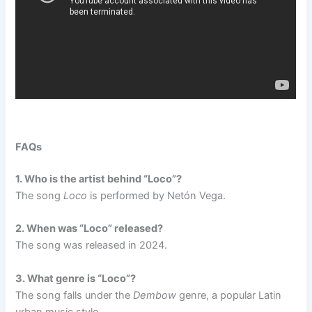
FAQs
1. Who is the artist behind “Loco”?
The song
Loco
is performed by Netón Vega.
2. When was “Loco” released?
The song was released in 2024.
3. What genre is “Loco”?
The song falls under the
Dembow
genre, a popular Latin
urban music style.