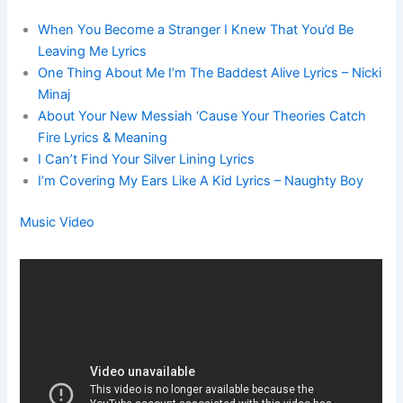
When You Become a Stranger I Knew That You’d Be
Leaving Me Lyrics
One Thing About Me I’m The Baddest Alive Lyrics – Nicki
Minaj
About Your New Messiah ‘Cause Your Theories Catch
Fire Lyrics & Meaning
I Can’t Find Your Silver Lining Lyrics
I’m Covering My Ears Like A Kid Lyrics – Naughty Boy
Music Video