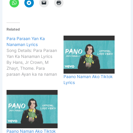
Related
Para Paraan Yan Ka
Nanaman Lyrics
Song Details: Para Paraan
Yan Ka Nanaman Lyrics
By Hans, Jr Crown, M
Zhayt, Thome. Para
paraan Ayan ka na naman
Paano Naman Ako Tiktok
Yang mga tiningan mo na
Lyrics
yan alam ko yan Wag
kang mailang Sabihin mo
nalang Baka pareho lang
tayo. START Para Paraan
Yan Ka Nanaman Lyrics
Para paraan Ayan…
Paano Naman Ako Tiktok