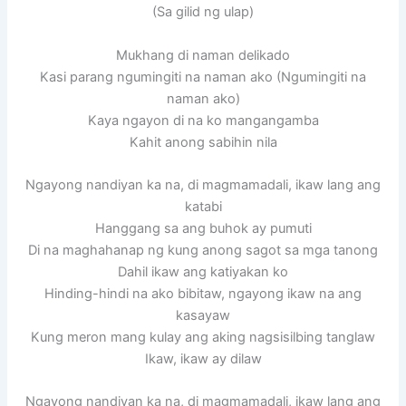
(Sa gilid ng ulap)
Mukhang di naman delikado
Kasi parang ngumingiti na naman ako (Ngumingiti na
naman ako)
Kaya ngayon di na ko mangangamba
Kahit anong sabihin nila
Ngayong nandiyan ka na, di magmamadali, ikaw lang ang
katabi
Hanggang sa ang buhok ay pumuti
Di na maghahanap ng kung anong sagot sa mga tanong
Dahil ikaw ang katiyakan ko
Hinding-hindi na ako bibitaw, ngayong ikaw na ang
kasayaw
Kung meron mang kulay ang aking nagsisilbing tanglaw
Ikaw, ikaw ay dilaw
Ngayong nandiyan ka na, di magmamadali, ikaw lang ang