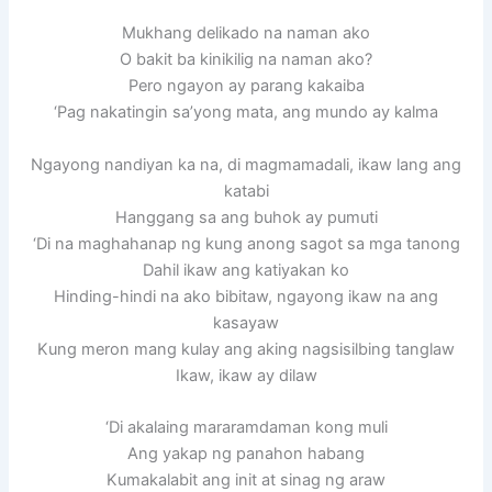
Mukhang delikado na naman ako
O bakit ba kinikilig na naman ako?
Pero ngayon ay parang kakaiba
‘Pag nakatingin sa’yong mata, ang mundo ay kalma
Ngayong nandiyan ka na, di magmamadali, ikaw lang ang
katabi
Hanggang sa ang buhok ay pumuti
‘Di na maghahanap ng kung anong sagot sa mga tanong
Dahil ikaw ang katiyakan ko
Hinding-hindi na ako bibitaw, ngayong ikaw na ang
kasayaw
Kung meron mang kulay ang aking nagsisilbing tanglaw
Ikaw, ikaw ay dilaw
‘Di akalaing mararamdaman kong muli
Ang yakap ng panahon habang
Kumakalabit ang init at sinag ng araw