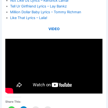
Not LIke Us Lyrics – Kendrick Lamar
Tell Ur Girlfriend Lyrics – Lay Bankz
Million Dollar Baby Lyrics – Tommy Richman
Like That Lyrics – Laila!
VIDEO
Share This: