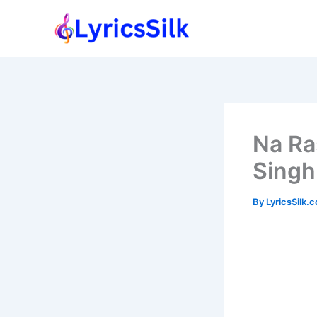
Skip
to
content
Na Ras
Singh
By
LyricsSilk