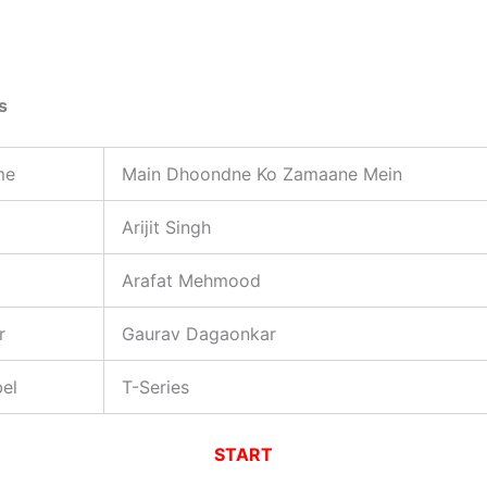
s
me
Main Dhoondne Ko Zamaane Mein
Arijit Singh
Arafat Mehmood
r
Gaurav Dagaonkar
el
T-Series
START