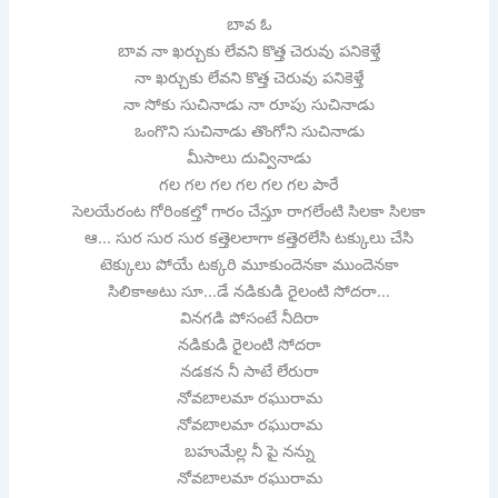
బావ ఓ
బావ నా ఖర్చుకు లేవని కొత్త చెరువు పనికెళ్తే
నా ఖర్చుకు లేవని కొత్త చెరువు పనికెళ్తే
నా సోకు సుచినాడు నా రూపు సుచినాడు
ఒంగొని సుచినాడు తొంగోని సుచినాడు
మీసాలు దువ్వినాడు
గల గల గల గల గల గల పారే
సెలయేరంట గోరింకల్తో గారం చేస్తూ రాగలేంటి సిలకా సిలకా
ఆ… సుర సుర సుర కత్తెలలాగా కత్తెరలేసి టక్కులు చేసి
టెక్కులు పోయే టక్కరి మూకుందెనకా ముందెనకా
సిలికాఅటు సూ…డే నడికుడి రైలంటి సోదరా…
వినగడి పోసంటే నీదిరా
నడికుడి రైలంటి సోదరా
నడకన నీ సాటే లేరురా
నోవబాలమా రఘురామ
నోవబాలమా రఘురామ
బహుమేల్ల నీ పై నన్ను
నోవబాలమా రఘురామ