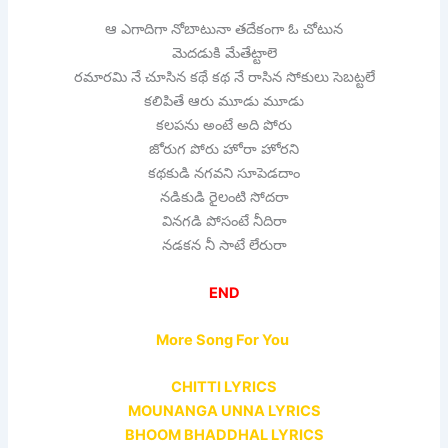
ఆ ఎగాదిగా నోబాటునా తదేకంగా ఓ చోటున
మెదడుకి మేతేట్టాలె
రమారమి నే చూసిన కథే కథ నే రాసిన సోకులు సెబట్టలే
కలిపితే ఆరు మూడు మూడు
కలపను అంటే అది పోరు
జోరుగ పోరు హోరా హోరని
కథకుడి నగవని సూపెడదాం
నడికుడి రైలంటి సోదరా
వినగడి పోసంటే నీదిరా
నడకన నీ సాటే లేరురా
END
More Song For You
CHITTI LYRICS
MOUNANGA UNNA LYRICS
BHOOM BHADDHAL LYRICS