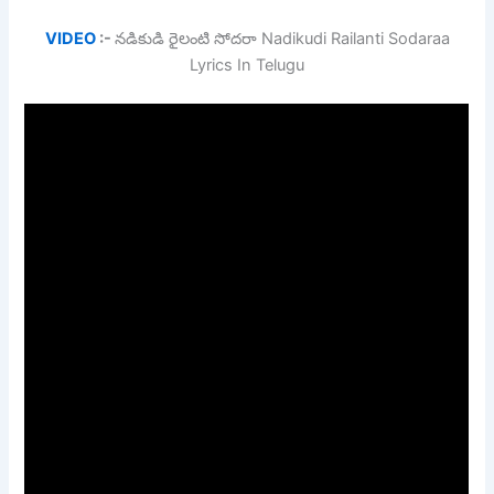
VIDEO
:-
నడికుడి రైలంటి సోదరా Nadikudi Railanti Sodaraa
Lyrics In Telugu