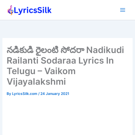
Skip
to
content
నడికుడి రైలంటి సోదరా Nadikudi
Railanti Sodaraa Lyrics In
Telugu – Vaikom
Vijayalakshmi
By
LyricsSilk.com
/
24 January 2021