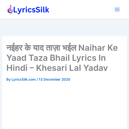
Skip
to
content
नईहर के याद ताज़ा भईल Naihar Ke
Yaad Taza Bhail Lyrics In
Hindi – Khesari Lal Yadav
By
LyricsSilk.com
/
13 December 2020