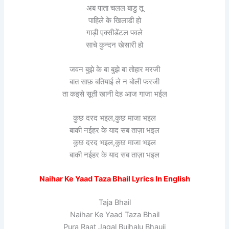
अब पाता चलल बाडु तू
पाहिले के खिलाडी हो
गाड़ी एक्सीडेंटल पवले
साचे कुन्दन खेसारी हो
जवन बुझे के बा बुझे बा तोहार मरजी
बात साफ़ बतियाई ले न बोली फरजी
ता कइसे सूती खानी देह आज गाजा भईल
कुछ दरद भइल,कुछ माजा भइल
बाकी नईहर के याद सब ताज़ा भइल
कुछ दरद भइल,कुछ माजा भइल
बाकी नईहर के याद सब ताज़ा भइल
Naihar Ke Yaad Taza Bhail Lyrics In English
Taja Bhail
Naihar Ke Yaad Taza Bhail
Pura Raat Jagal Bujhalu Bhauji