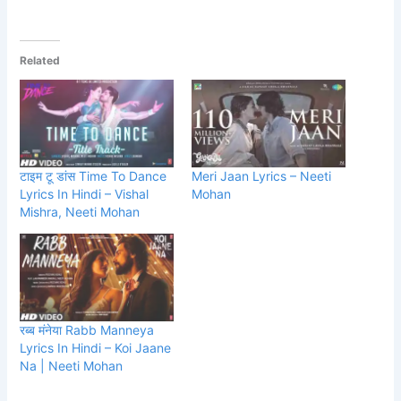
Related
टाइम टू डांस Time To Dance
Meri Jaan Lyrics – Neeti
Lyrics In Hindi – Vishal
Mohan
Mishra, Neeti Mohan
रब्ब मंनेया Rabb Manneya
Lyrics In Hindi – Koi Jaane
Na | Neeti Mohan