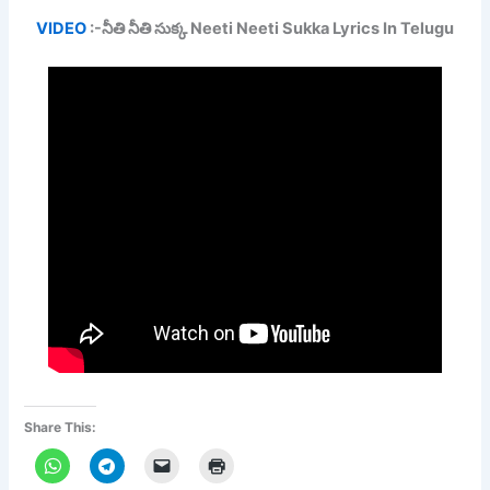
VIDEO
:-నీతి నీతి సుక్క Neeti Neeti Sukka Lyrics In Telugu
Share This: