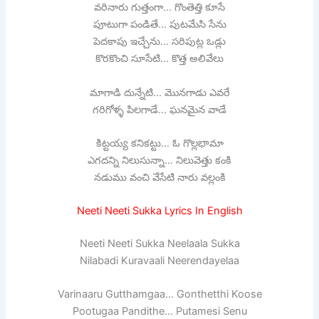
వరినారు గుత్తంగా… గొంతెత్తి కూసే
పూటుగా పండితే… పుటమేసి సేను
పెదకాపు ఇచ్చేను… సరిపుట్ల ఒడ్లు
కొరకొంచి సూసేటి… కొత్త అలివేలు
మాగాడి దున్నేటి… మొనగాడు ఎవరే
గరిగోళ్ళ పిలగాడే… ఘనమైన వాడే
కిట్టయ్య కనికట్టు… ఓ గొల్లభామా
ఎగదన్ని నిలుసున్నా… నిలువెత్తు కంకి
నడుము వంచి వేసేటి నారు వల్లంకి
Neeti Neeti Sukka Lyrics In English
Neeti Neeti Sukka Neelaala Sukka
Nilabadi Kuravaali Neerendayelaa
Varinaaru Gutthamgaa… Gonthetthi Koose
Pootugaa Pandithe… Putamesi Senu