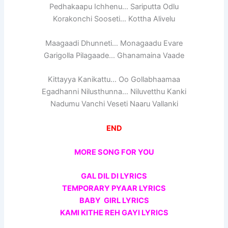
Pedhakaapu Ichhenu… Sariputta Odlu
Korakonchi Sooseti… Kottha Alivelu
Maagaadi Dhunneti… Monagaadu Evare
Garigolla Pilagaade… Ghanamaina Vaade
Kittayya Kanikattu… Oo Gollabhaamaa
Egadhanni Nilusthunna… Niluvetthu Kanki
Nadumu Vanchi Veseti Naaru Vallanki
END
MORE SONG FOR YOU
GAL DIL DI LYRICS
TEMPORARY PYAAR LYRICS
BABY GIRL LYRICS
KAMI KITHE REH GAYI LYRICS