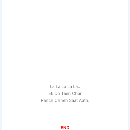
La La La La La..
Ek Do Teen Char
Panch Chheh Saat Aath.
END