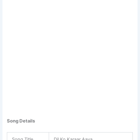
Song Details
Song Title
Dil Ko Karaar Aaya