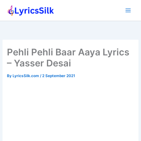
Skip
to
content
Pehli Pehli Baar Aaya Lyrics
– Yasser Desai
By
LyricsSilk.com
/
2 September 2021