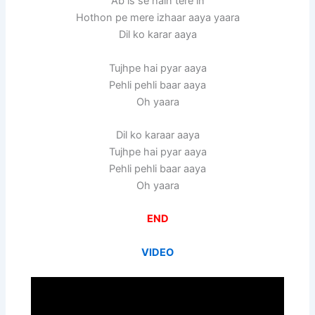
Ab is se hain tere in
Hothon pe mere izhaar aaya yaara
Dil ko karar aaya
Tujhpe hai pyar aaya
Pehli pehli baar aaya
Oh yaara
Dil ko karaar aaya
Tujhpe hai pyar aaya
Pehli pehli baar aaya
Oh yaara
END
VIDEO