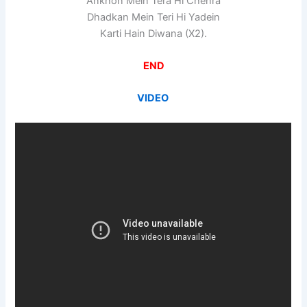
Ankhon Mein Tera Hi Chehra
Dhadkan Mein Teri Hi Yadein
Karti Hain Diwana (X2).
END
VIDEO