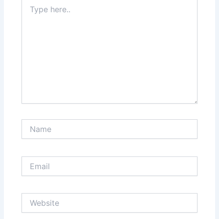
Type
here..
Name
Email
Website