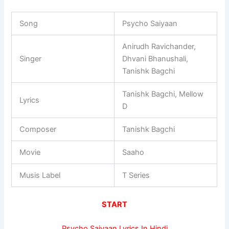
Song
Psycho Saiyaan
Anirudh Ravichander,
Singer
Dhvani Bhanushali,
Tanishk Bagchi
Tanishk Bagchi, Mellow
Lyrics
D
Composer
Tanishk Bagchi
Movie
Saaho
Musis Label
T Series
START
Psycho Saiyaan Lyrics In Hindi