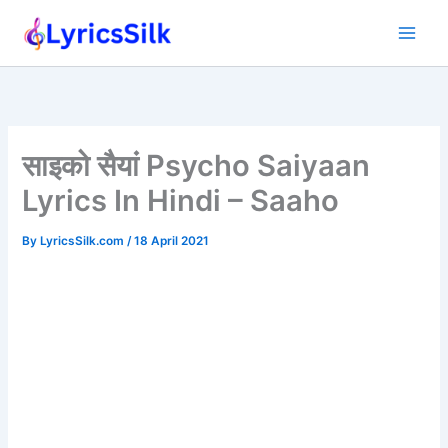
Skip
to
content
साइको सैयां Psycho Saiyaan
Lyrics In Hindi – Saaho
By
LyricsSilk.com
/
18 April 2021