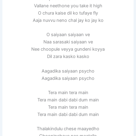
Vallane neethone you take it high
O chura kaise dil ko tufaye fly
Aaja nuvvu neno chal jay ko jay ko
O saiyaan saiyaan ve
Naa sarasaki saiyaan ve
Nee choopule veyya gundeni koyya
Dil zara kasko kasko
Aagadika saiyaan psycho
Aagadika saiyaan psycho
Tera main tera main
Tera main dabi dabi dum main
Tera main tera main
Tera main dabi dabi dum main
Thalakindulu chese maayedho