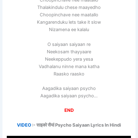
Choopinchave nee maatallo
Thalakindulu chese maayedho
Choopinchave nee maatallo
Kangarenduku lets take it slow
Nizamena ee kalalu
O saiyaan saiyaan re
Neekosam thayyaare
Neekeppudo yera yesa
Vadhalanu ninne mana katha
Raasko raasko
Aagadika saiyaan psycho
Aagadika saiyaan psycho…
END
VIDEO
:- साइको सैयां Psycho Saiyaan Lyrics In Hindi