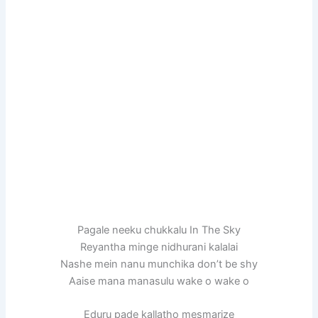
Pagale neeku chukkalu In The Sky
Reyantha minge nidhurani kalalai
Nashe mein nanu munchika don’t be shy
Aaise mana manasulu wake o wake o
Eduru pade kallatho mesmarize