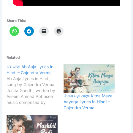
Share This:
Related
अब आजा Ab Aaja Lyrics In
Hindi – Gajendra Verma
Ab Aaja Lyrics in Hindi,
sung by Gajendra Verma,
Jonita Gandhi, written by
कितना मज़ा आएगा Kitna Maza
Aseem Ahmed Abbasee
Aayega Lyrics In Hindi –
music composed by
Gajendra Verma
Gajendra Verma. Ab Aaja
starring Gajendra Verma
and Priyanka Khera.
Song: Ab Aaja Singer:
Gajendra Verma, Jonita