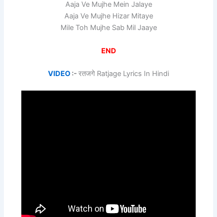
Aaja Ve Mujhe Mein Jalaye
Aaja Ve Mujhe Hizar Mitaye
Mile Toh Mujhe Sab Mil Jaaye
END
VIDEO
:-
रतजगे Ratjage Lyrics In Hindi