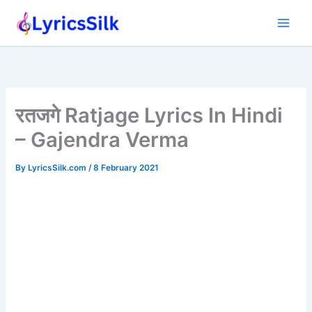
Skip
to
content
रतजगे Ratjage Lyrics In Hindi
– Gajendra Verma
By
LyricsSilk.com
/
8 February 2021