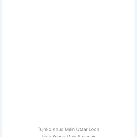
Tujhko Khud Mein Utaar Loon
Jaise Seene Mein Saansein