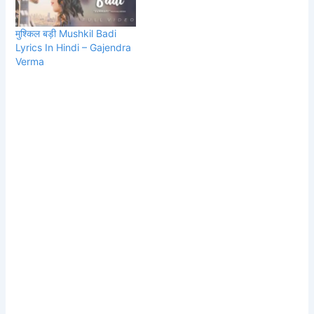
Gandhi Lyrics: Aseem
Ahmed Abbasi Music:
मुश्किल बड़ी Mushkil Badi
Gajendra Verma Ab Aaja
Lyrics In Hindi – Gajendra
Lyrics in…
Verma