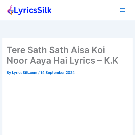
Skip
to
content
Tere Sath Sath Aisa Koi
Noor Aaya Hai Lyrics – K.K
By
LyricsSilk.com
/
14 September 2024