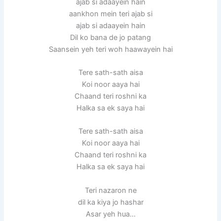
ajab si adaayein hain
aankhon mein teri ajab si
ajab si adaayein hain
Dil ko bana de jo patang
Saansein yeh teri woh haawayein hai
Tere sath-sath aisa
Koi noor aaya hai
Chaand teri roshni ka
Halka sa ek saya hai
Tere sath-sath aisa
Koi noor aaya hai
Chaand teri roshni ka
Halka sa ek saya hai
Teri nazaron ne
dil ka kiya jo hashar
Asar yeh hua…