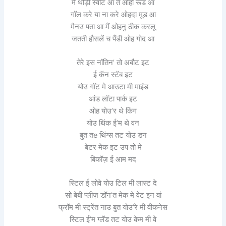
मैं थोड़ी स्वीट आ ते ओहो रूड आ
गॉल करे या ना करे ओहदा मूड आ
मैनउ पता आ मैं ओहनु ठीक करलू
जतती हौसलें च पैंडी ओह गोद आ
तेरे इस नॉतिन’ तो अबौट इट
ई कॅन स्टॅब इट
योउ गॉट मे आउटा मी माइंड
आंड लॉटा पार्क इट
ओह योउ’र थे किंग
योउ थिंक ई’म थे वन
बुत तе थिंग्स तट योउ डन
बेटर मेक इट उप तो मे
बिकॉज़ ई आम मद
स्टिल ई लोवे योउ टिल मी लास्ट दे
सो बेबी प्लीज़ डॉन’त मेक मे वेट इन वां
फ्रॉम मी स्ट्रेंत नाउ बुत योउ’रे मी वीकनेस
स्टिल ई’म ग्लॅड तट योउ केम मी वे