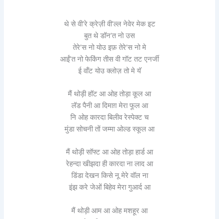
थे से वी’रे क्रेज़ी वी’ल्ल नेवेर मेक इट
बुत थे डॉन’त नो उस
तेरे’स नो योउ इफ़ तेरे’स नो मे
आईं’त नो फेकिंग तीस वी गॉट तट एनर्जी
ई वॉंट योउ क्लोज़ तो मे यॅ
मैं थोड़ी हॉट आ ओह तोड़ा कूल आ
लॅड पैनी आ दिमाग़ मेरा फूल आ
नि ओह कारदा बिलीव रेस्पेक्ट च
मुंडा सोचनी तों जम्मा ओल्ड स्कूल आ
मैं थोड़ी सॉफ्ट आ ओह तोड़ा हार्ड आ
रेहन्दा खीझदा ही कारदा ना लाद आ
डिंडा देखन किसे नू मेरे वॉल ना
इंझ करे जेओं बिहेव मेरा गुआर्द आ
मैं थोड़ी आम आ ओह मशहूर आ