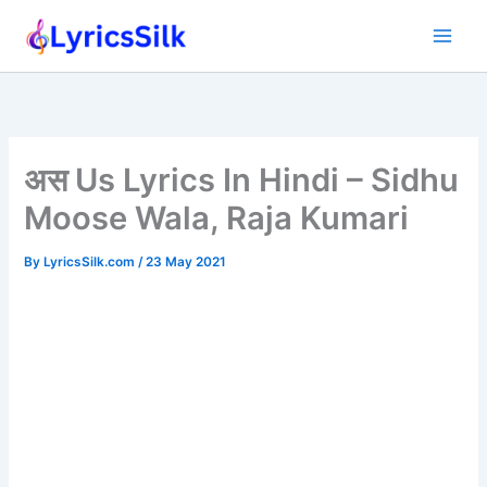
Skip
to
content
अस Us Lyrics In Hindi – Sidhu
Moose Wala, Raja Kumari
By
LyricsSilk.com
/
23 May 2021