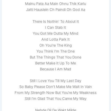
Mainu Pata Aa Main Ohnu Thik Karlu
Jatti Hauslein Ch Paindi Oh God Aa
There Is Nothin’ To About It
I Can Stab It
You Got Me Outta My Mind
And Lotta Park It
Oh You’rе The King
You Think I’m The One
But Thе Things That You Done
Better Make It Up To Me
Because I Am Mad
Still I Love You Till My Last Day
So Baby Please Don’t Make Me Wait In Vain
From My Strength Now But You’re My Weakness
Still I’m Glad That You Came My Way
Nehde Dil De Wakt Milde