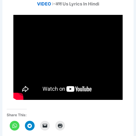
VIDEO
:-अस Us Lyrics In Hindi
Share This: