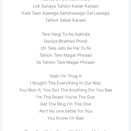
Lok Suneya Tahion Kadar Karaan
Kadi Taan Aawega Samjhawega Gal Lawega
Tahion Sabar Karaan
Tere Vargi Tu Ae Aakhda
Duniya Bhatheri Phirdi
Oh Tere Jehi Ae Par Tu Ni
Tahion Tere Magar Phiraan
Ve Tahion Tere Magar Phiraan
Yeah I’m Thug It
I Bought The Everything In Our Way
You Won It, You Got The Anything For You Bae
I’m The Roast You’re The Gun
Get The Ring I’m The One
Ain’t No one better for You
You Know I’m Bad