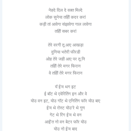
नेहदे दिल दे वक्त मिल्दे
लोक सुनेया तहिों कदर करां
कड़ी तां आवेगा संझावेगा गाल लावेगा
तहिों सबर करां
तेरे वरगी तू आए आखड़ा
दुनिया भतेरी फीरडी
ओह तेरे जही आए पर तू नि
तहिों तेरे मगर फिरान
वे तहिों तेरे मगर फिरान
यॅ ई’म थग इट
ई बॉट थे एवेरितिंग इन और वे
योउ वन इट, योउ गॉट थे एनितिंग फॉर योउ बाए
ई’म थे रोस्ट योउ’रे थे गुण
गेट थे रिंग ई’म थे वन
आईं’त नो वन बेटर फॉर योउ
योउ नो ई’म बाद