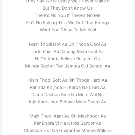
They Say We’re Crazy We’ll Never Make It
But They Don’t Know Us
There’s No You If There’s No Me
Ain’t No Faking This We Got That Energy
I Want You Close To Me Yeah
Main Thodi Hot Aa Oh Thoda Cool Aa
Ladd Paini Aa Dimaag Mera Fool Aa
Ni Oh Karda Believe Respect Ch
Munda Sochni Ton Jamma Old School Aa
Main Thodi Soft Aa Oh Thoda Hard Aa
Rehnda Khijhda Hi Karda Na Laad Aa
Dinda Dekhan Kise Nu Mere Wal Na
Injh Kare Jeon Behave Mera Guard Aa
Main Thodi Aam Aa Oh Mashhoor Aa
Par Bhora Vi Na Karda Guroor Aa
Chakkan Hor Na Guarantee Moose Wale Di