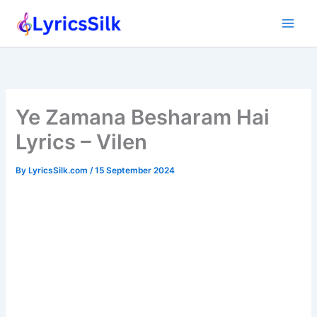
Skip
to
content
Ye Zamana Besharam Hai
Lyrics – Vilen
By
LyricsSilk.com
/
15 September 2024