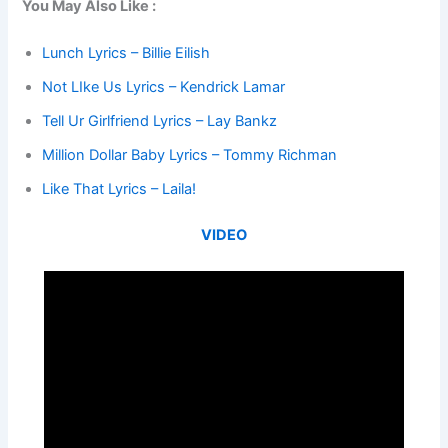
You May Also Like :
Lunch Lyrics – Billie Eilish
Not LIke Us Lyrics – Kendrick Lamar
Tell Ur Girlfriend Lyrics – Lay Bankz
Million Dollar Baby Lyrics – Tommy Richman
Like That Lyrics – Laila!
VIDEO