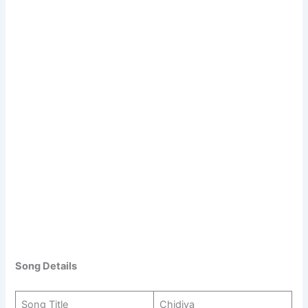
Song Details
Song Title
Chidiya