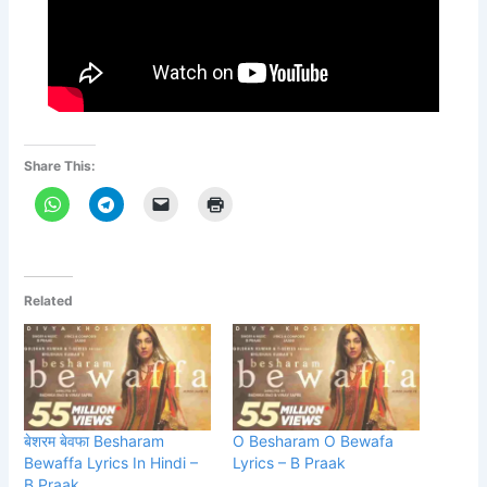
Share This:
Related
बेशरम बेवफा Besharam
O Besharam O Bewafa
Bewaffa Lyrics In Hindi –
Lyrics – B Praak
B Praak