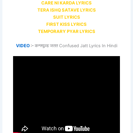
CARE NI KARDA LYRICS
TERA ISHQ SATAVE LYRICS
SUIT LYRICS
FIRST KISS LYRICS
TEMPORARY PYAR LYRICS
VIDEO
:-
कन्फ्यूज़्ड जतत Confused Jatt Lyrics In Hindi