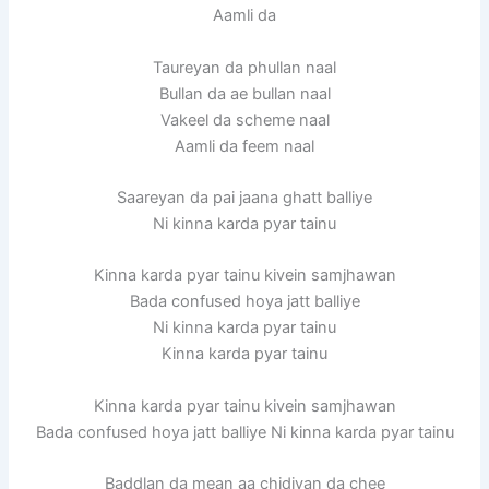
Aamli da
Taureyan da phullan naal
Bullan da ae bullan naal
Vakeel da scheme naal
Aamli da feem naal
Saareyan da pai jaana ghatt balliye
Ni kinna karda pyar tainu
Kinna karda pyar tainu kivein samjhawan
Bada confused hoya jatt balliye
Ni kinna karda pyar tainu
Kinna karda pyar tainu
Kinna karda pyar tainu kivein samjhawan
Bada confused hoya jatt balliye Ni kinna karda pyar tainu
Baddlan da mean aa chidiyan da chee