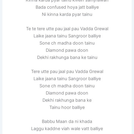
Kinna karda pyar tainu kivein samjhawan
Bada confused hoya jatt balliye
Ni kinna karda pyar tainu
Te te tere utte pau jaal pau Vadda Grewal
Laike jaana tainu Sangroor balliye
Sone ch madha doon tainu
Diamond pawa doon
Dekhi rakhunga bana ke tainu
Tere utte pau jaal pau Vadda Grewal
Laike jaana tainu Sangroor balliye
Sone ch madha doon tainu
Diamond pawa doon
Dekhi rakhunga bana ke
Tainu hoor balliye
Babbu Maan da ni khada
Laggu kaddne viah wale vatt balliye