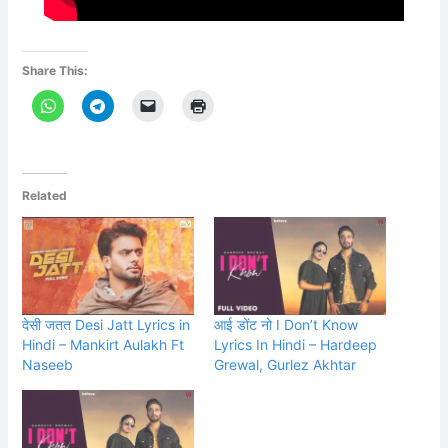
Share This:
Related
देसी जतत Desi Jatt Lyrics in
आई डोंट नो I Don’t Know
Hindi – Mankirt Aulakh Ft
Lyrics In Hindi – Hardeep
Naseeb
Grewal, Gurlez Akhtar