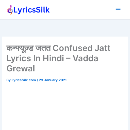
Skip
to
content
कन्फ्यूज़्ड जतत Confused Jatt
Lyrics In Hindi – Vadda
Grewal
By
LyricsSilk.com
/
29 January 2021