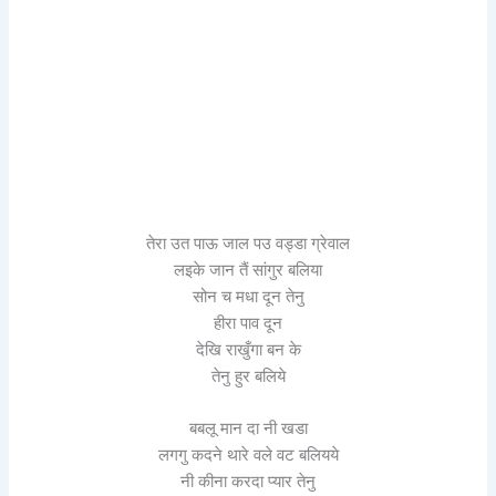
तेरा उत पाऊ जाल पउ वड्डा ग्रेवाल
लइके जान तैं सांगुर बलिया
सोन च मधा दून तेनु
हीरा पाव दून
देखि राखुँगा बन के
तेनु हुर बलिये
बबलू मान दा नी खडा
लगगु कदने थारे वले वट बलियये
नी कीना करदा प्यार तेनु