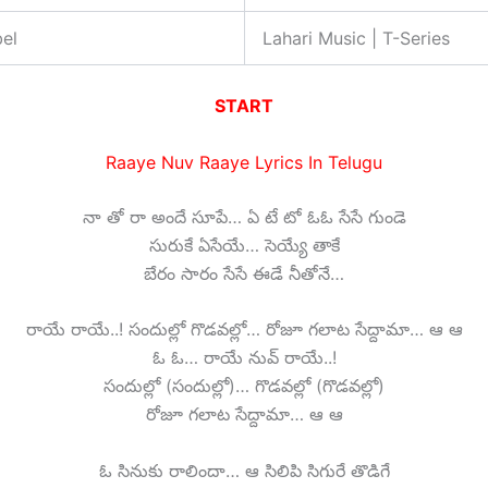
el
Lahari Music | T-Series
START
Raaye Nuv Raaye Lyrics In Telugu
నా తో రా అందే సూపే… ఏ టే టో ఓఓ సేసే గుండె
సురుకే ఏసేయే… సెయ్యే తాకే
బేరం సారం సేసే ఈడే నీతోనే…
రాయే రాయే..! సందుల్లో గొడవల్లో… రోజూ గలాట సేద్దామా… ఆ ఆ
ఓ ఓ… రాయే నువ్ రాయే..!
సందుల్లో (సందుల్లో)… గొడవల్లో (గొడవల్లో)
రోజూ గలాట సేద్దామా… ఆ ఆ
ఓ సినుకు రాలిందా… ఆ సిలిపి సిగురే తొడిగే