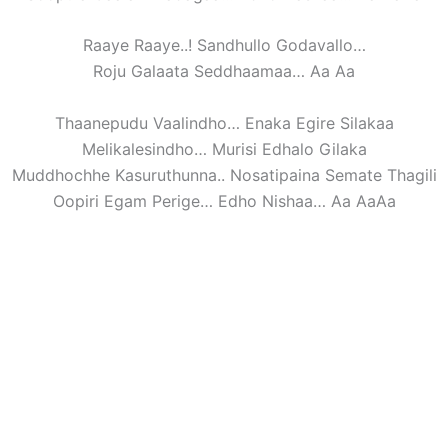
Raaye Raaye..! Sandhullo Godavallo…
Roju Galaata Seddhaamaa… Aa Aa
Thaanepudu Vaalindho… Enaka Egire Silakaa
Melikalesindho… Murisi Edhalo Gilaka
Muddhochhe Kasuruthunna.. Nosatipaina Semate Thagili
Oopiri Egam Perige… Edho Nishaa… Aa AaAa