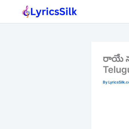
Skip
to
content
రాయే 
Telug
By
LyricsSilk