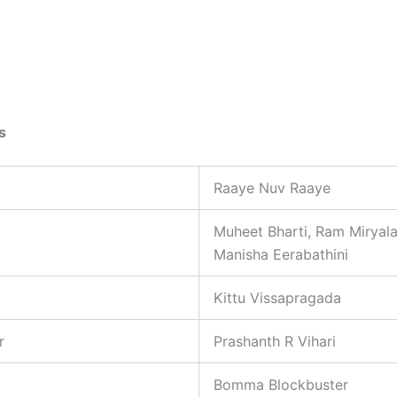
s
Raaye Nuv Raaye
Muheet Bharti, Ram Miryal
Manisha Eerabathini
Kittu Vissapragada
r
Prashanth R Vihari
Bomma Blockbuster