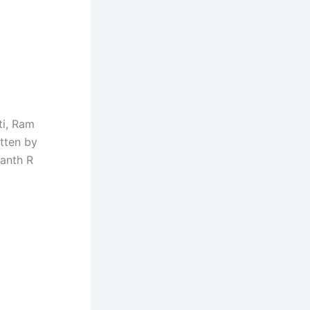
ti, Ram
itten by
anth R