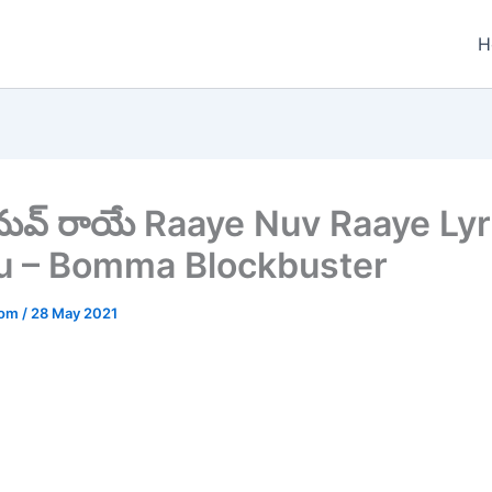
H
నువ్ రాయే Raaye Nuv Raaye Lyr
u – Bomma Blockbuster
.com
/
28 May 2021