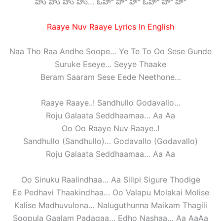
హు హు హు హు… ఓహో హో హో ఓహో హో హో
Raaye Nuv Raaye Lyrics In English
Naa Tho Raa Andhe Soope… Ye Te To Oo Sese Gunde
Suruke Eseye… Seyye Thaake
Beram Saaram Sese Eede Neethone…
Raaye Raaye..! Sandhullo Godavallo…
Roju Galaata Seddhaamaa… Aa Aa
Oo Oo Raaye Nuv Raaye..!
Sandhullo (Sandhullo)… Godavallo (Godavallo)
Roju Galaata Seddhaamaa… Aa Aa
Oo Sinuku Raalindhaa… Aa Silipi Sigure Thodige
Ee Pedhavi Thaakindhaa… Oo Valapu Molakai Molise
Kalise Madhuvulona… Naluguthunna Maikam Thagili
Soopula Gaalam Padagaa… Edho Nashaa… Aa AaAa