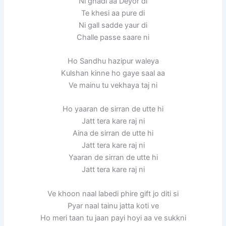
Ni ghadi aa Deyor di
Te khesi aa pure di
Ni gall sadde yaur di
Challe passe saare ni
Ho Sandhu hazipur waleya
Kulshan kinne ho gaye saal aa
Ve mainu tu vekhaya taj ni
Ho yaaran de sirran de utte hi
Jatt tera kare raj ni
Aina de sirran de utte hi
Jatt tera kare raj ni
Yaaran de sirran de utte hi
Jatt tera kare raj ni
Ve khoon naal labedi phire gift jo diti si
Pyar naal tainu jatta koti ve
Ho meri taan tu jaan payi hoyi aa ve sukkni