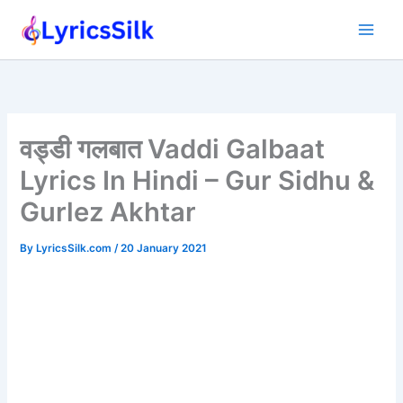
Skip
to
content
वड्डी गलबात Vaddi Galbaat
Lyrics In Hindi – Gur Sidhu &
Gurlez Akhtar
By
LyricsSilk.com
/
20 January 2021