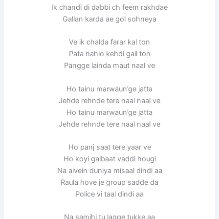
Ik chandi di dabbi ch feem rakhdae
Gallan karda ae gol sohneya
Ve ik chalda farar kal ton
Pata nahio kehdi gall ton
Pangge lainda maut naal ve
Ho tainu marwaun’ge jatta
Jehde rehnde tere naal naal ve
Ho tainu marwaun’ge jatta
Jehde rehnde tere naal naal ve
Ho panj saat tere yaar ve
Ho koyi galbaat vaddi hougi
Na aivein duniya misaal dindi aa
Raula hove je group sadde da
Police vi taal dindi aa
Na samjhi tu lagge tukke aa