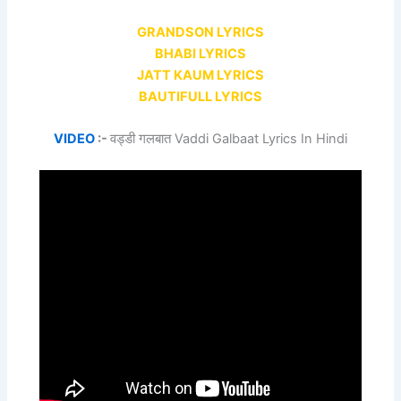
GRANDSON LYRICS
BHABI LYRICS
JATT KAUM LYRICS
BAUTIFULL LYRICS
VIDEO
:-
वड्डी गलबात Vaddi Galbaat Lyrics In Hindi